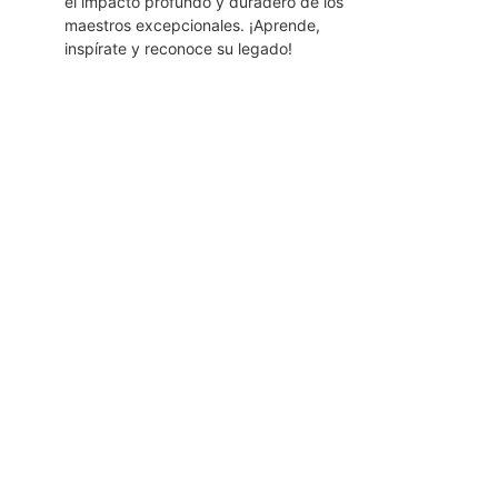
el impacto profundo y duradero de los
maestros excepcionales. ¡Aprende,
inspírate y reconoce su legado!