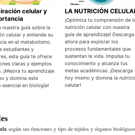
iración celular y
LA NUTRICIÓN CELULA
ortancia
¡Optimiza tu comprensión de l
nutrición celular con nuestra
 nuestra guía sobre la
guía de aprendizaje! Descarga
ón celular y entiende su
ahora para explorar los
cia en el metabolismo.
procesos fundamentales que
a estudiantes y
sustentan la vida. Impulsa tu
es, esta guía te ofrece
conocimiento y alcanza tus
iones claras y ejemplos
metas académicas. ¡Descarga
. ¡Mejora tu aprendizaje
hoy mismo y domina la nutrici
o y domina este
celular!
 esencial en biología!
les
ula
según sus funciones y tipo de tejidos y órganos biológico