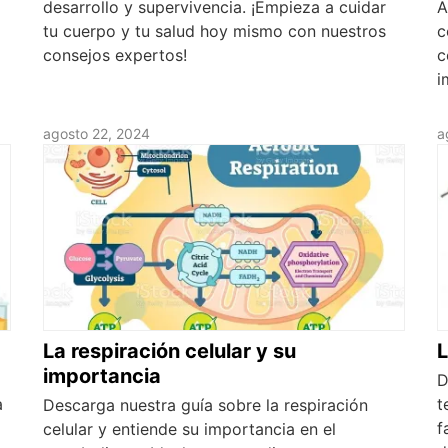
desarrollo y supervivencia. ¡Empieza a cuidar
A
tu cuerpo y tu salud hoy mismo con nuestros
c
consejos expertos!
c
i
agosto 22, 2024
a
La respiración celular y su
L
importancia
D
a
t
Descarga nuestra guía sobre la respiración
f
celular y entiende su importancia en el