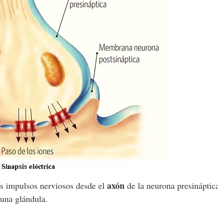
axón
os impulsos nerviosos desde el
de la neurona presináptic
a una glándula.