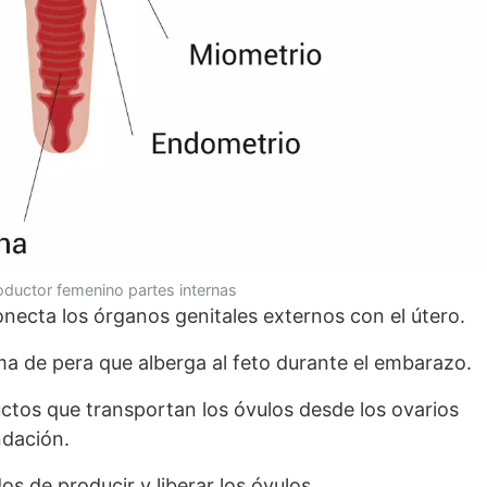
oductor femenino partes internas
necta los órganos genitales externos con el útero.
ma de pera que alberga al feto durante el embarazo.
ctos que transportan los óvulos desde los ovarios
ndación.
s de producir y liberar los óvulos.