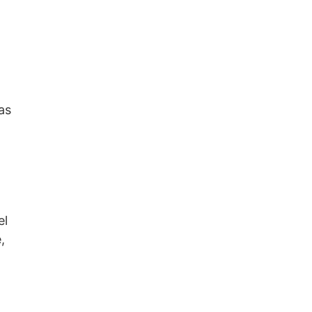
as
el
,