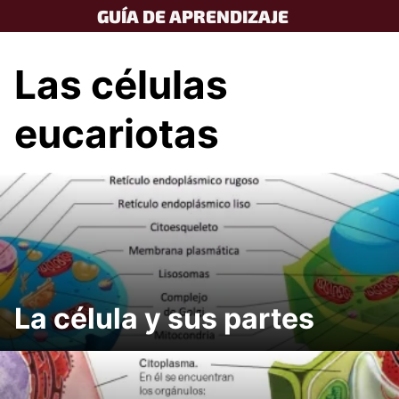
Skip
GUÍA DE APRENDIZAJE
to
content
Las células
eucariotas
La célula y sus partes