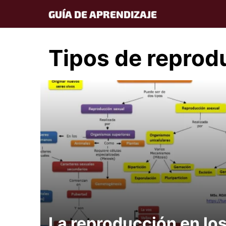
Skip
GUÍA DE APRENDIZAJE
to
content
Tipos de reprod
La reproducción en lo