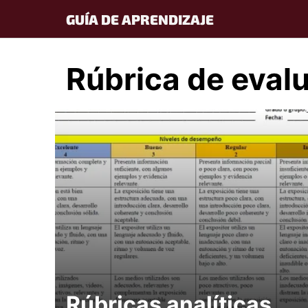
Skip
GUÍA DE APRENDIZAJE
to
content
Rúbrica de eval
Rúbricas analíticas