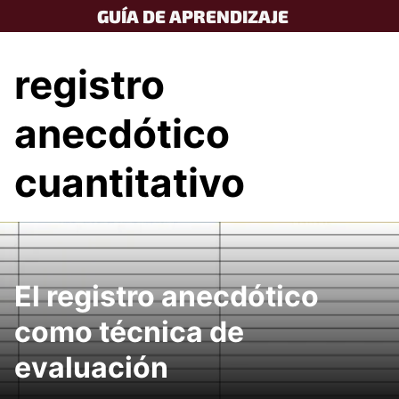
Skip
GUÍA DE APRENDIZAJE
to
content
registro
anecdótico
cuantitativo
El registro anecdótico
como técnica de
evaluación