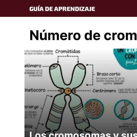
Skip
GUÍA DE APRENDIZAJE
to
content
Número de cro
Los cromosomas y su