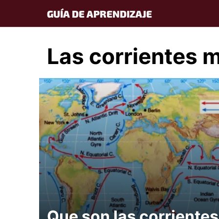
Skip
GUÍA DE APRENDIZAJE
to
content
Las corrientes 
Que son las corrientes