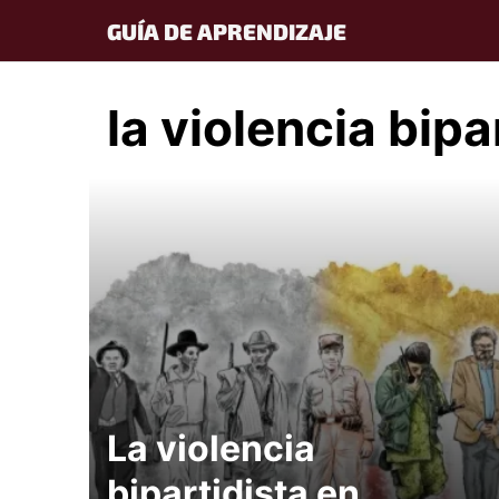
Skip
GUÍA DE APRENDIZAJE
to
content
la violencia bip
La violencia
bipartidista en