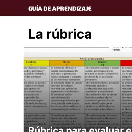
Skip
GUÍA DE APRENDIZAJE
to
content
La rúbrica
Rúbrica para evaluar e