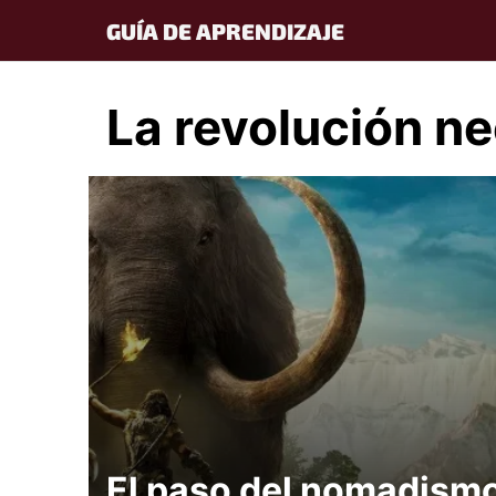
Skip
GUÍA DE APRENDIZAJE
to
content
La revolución ne
El paso del nomadism