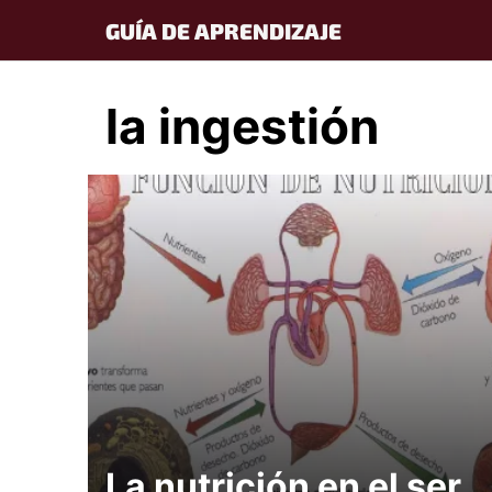
Skip
GUÍA DE APRENDIZAJE
to
content
la ingestión
La nutrición en el ser