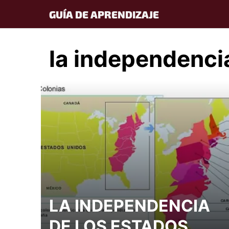
Skip
GUÍA DE APRENDIZAJE
to
content
la independenci
LA INDEPENDENCIA
DE LOS ESTADOS