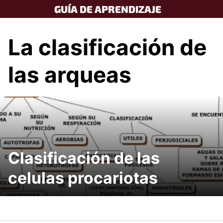
Skip
GUÍA DE APRENDIZAJE
to
content
La clasificación de
las arqueas
Clasificación de las
celulas procariotas