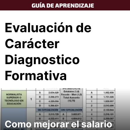
Skip
GUÍA DE APRENDIZAJE
to
content
Evaluación de
Carácter
Diagnostico
Formativa
Como mejorar el salario