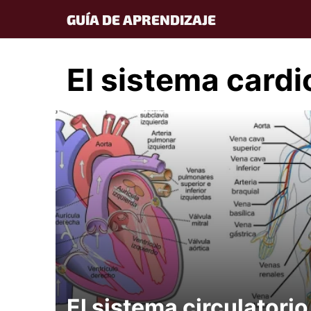
Skip
GUÍA DE APRENDIZAJE
to
content
El sistema cardi
El sistema circulatorio