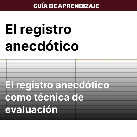
Skip
GUÍA DE APRENDIZAJE
to
content
El registro
anecdótico
El registro anecdótico
como técnica de
evaluación