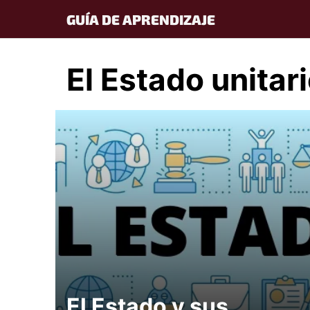
Skip
GUÍA DE APRENDIZAJE
to
content
El Estado unitar
El Estado y sus