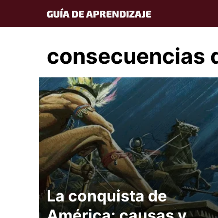
Skip
GUÍA DE APRENDIZAJE
to
content
consecuencias d
La conquista de
América: causas y