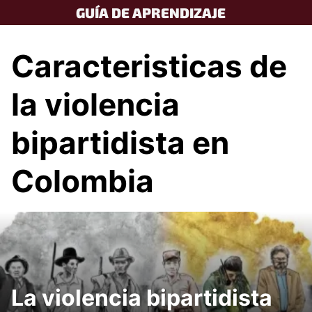
Skip
GUÍA DE APRENDIZAJE
to
content
Caracteristicas de
la violencia
bipartidista en
Colombia
La violencia bipartidista