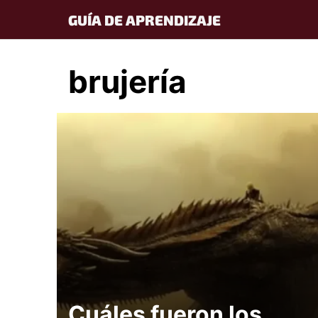
Skip
GUÍA DE APRENDIZAJE
to
content
brujería
Cuáles fueron los