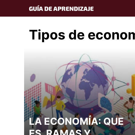
Skip
GUÍA DE APRENDIZAJE
to
content
Tipos de econo
LA ECONOMÍA: QUE
ES, RAMAS Y