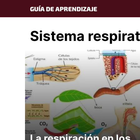
Skip
GUÍA DE APRENDIZAJE
to
content
Sistema respira
La respiración en los