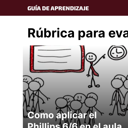
Skip
GUÍA DE APRENDIZAJE
to
content
Rúbrica para eval
Como aplicar el
Phillips 6/6 en el aula