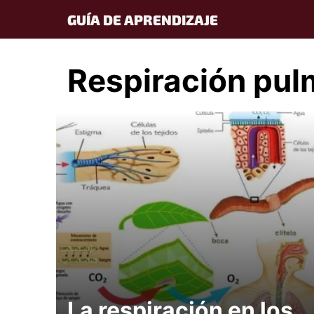
Skip
GUÍA DE APRENDIZAJE
to
content
Respiración pu
La respiración en los