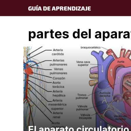
Skip
GUÍA DE APRENDIZAJE
to
content
partes del apara
El aparato circulatorio