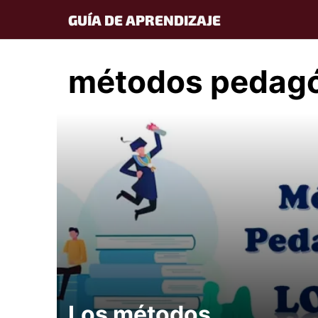
Skip
GUÍA DE APRENDIZAJE
to
content
métodos pedag
Los métodos