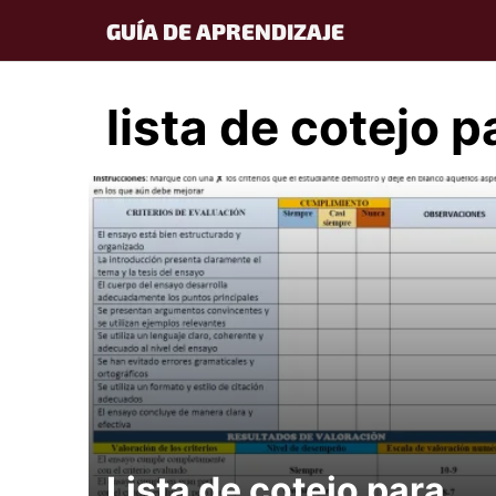
Skip
GUÍA DE APRENDIZAJE
to
content
lista de cotejo 
Lista de cotejo para