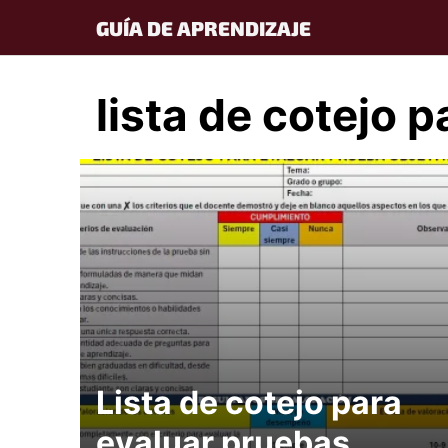
Skip
GUÍA DE APRENDIZAJE
to
content
lista de cotejo 
Lista de cotejo para
evaluar pruebas