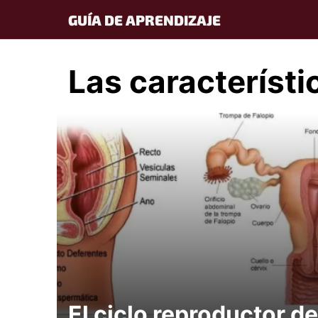
Skip
GUÍA DE APRENDIZAJE
to
content
Las característi
El ciclo reproductor de