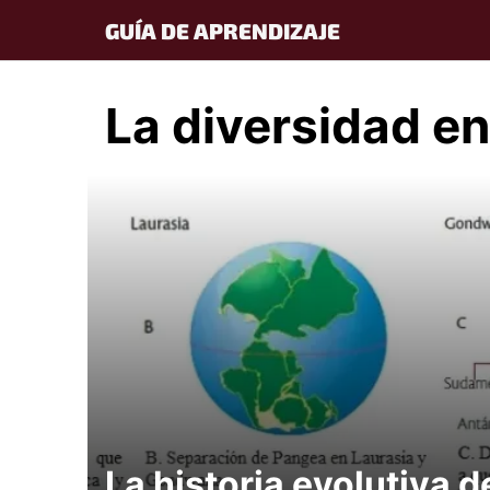
Skip
GUÍA DE APRENDIZAJE
to
content
La diversidad e
La historia evolutiva d