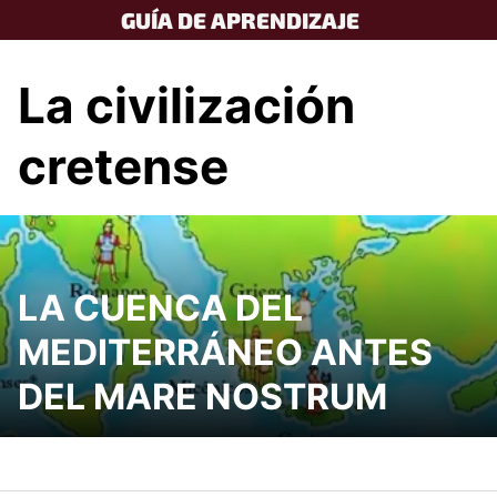
Skip
GUÍA DE APRENDIZAJE
to
content
La civilización
cretense
LA CUENCA DEL
MEDITERRÁNEO ANTES
DEL MARE NOSTRUM