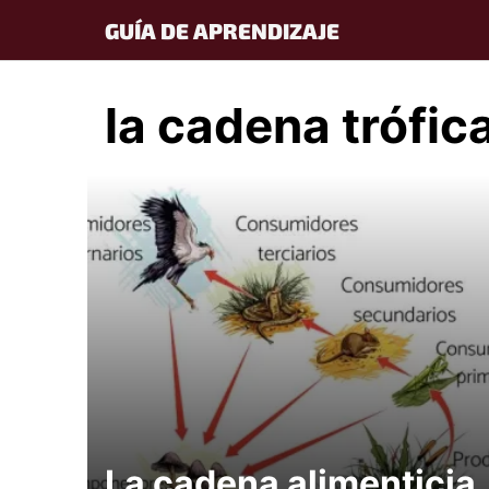
Skip
GUÍA DE APRENDIZAJE
to
content
la cadena trófic
La cadena alimenticia