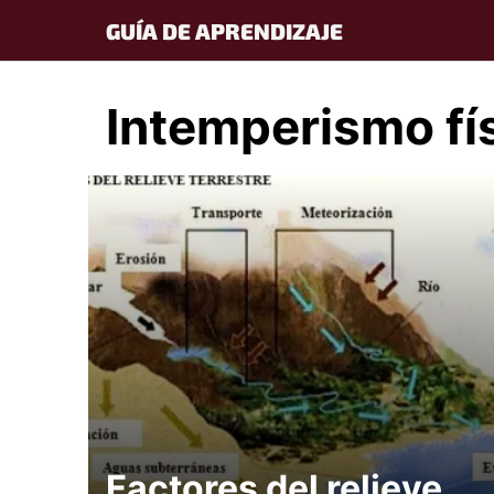
Skip
GUÍA DE APRENDIZAJE
to
content
Intemperismo fí
Factores del relieve