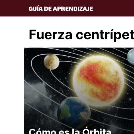
Skip
GUÍA DE APRENDIZAJE
to
content
Fuerza centrípe
Cómo es la Órbita