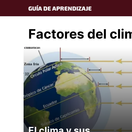
Skip
GUÍA DE APRENDIZAJE
to
content
Factores del cli
El clima y sus