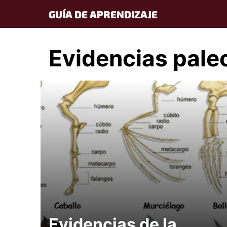
Skip
GUÍA DE APRENDIZAJE
to
content
Evidencias pale
Evidencias de la