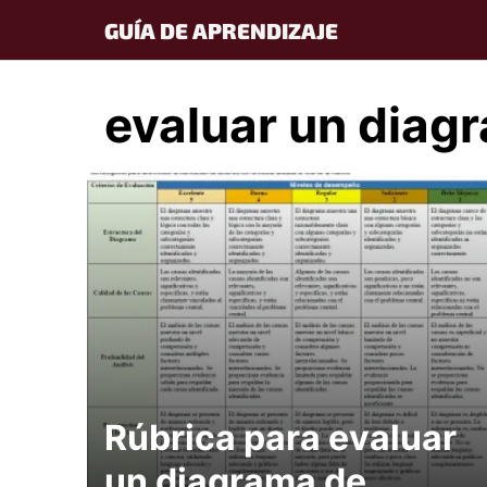
Skip
GUÍA DE APRENDIZAJE
to
content
evaluar un diag
Rúbrica para evaluar
un diagrama de