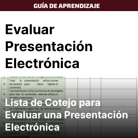
Skip
GUÍA DE APRENDIZAJE
to
content
Evaluar
Presentación
Electrónica
Lista de Cotejo para
Evaluar una Presentación
Electrónica