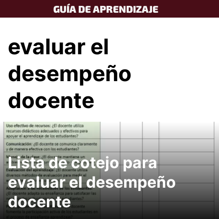
Skip
GUÍA DE APRENDIZAJE
to
content
evaluar el
desempeño
docente
Lista de cotejo para
evaluar el desempeño
docente