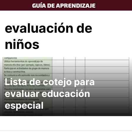
Skip
GUÍA DE APRENDIZAJE
to
content
evaluación de
niños
Lista de cotejo para
evaluar educación
especial