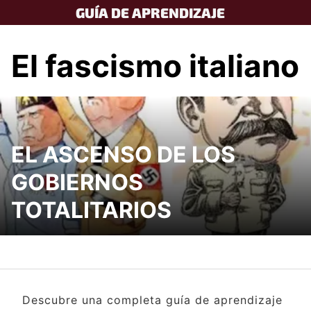
Skip
GUÍA DE APRENDIZAJE
to
content
El fascismo italiano
EL ASCENSO DE LOS
GOBIERNOS
TOTALITARIOS
Descubre una completa guía de aprendizaje