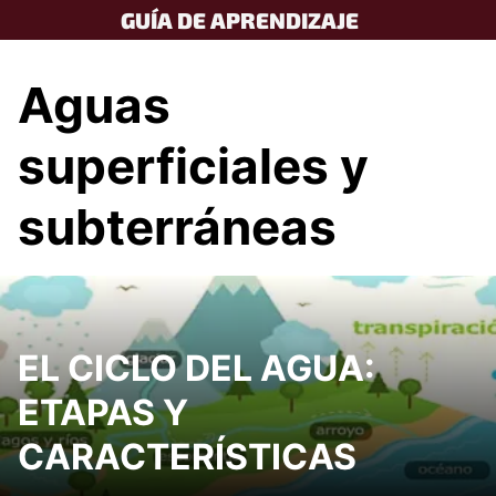
Skip
GUÍA DE APRENDIZAJE
to
content
Aguas
superficiales y
subterráneas
EL CICLO DEL AGUA:
ETAPAS Y
CARACTERÍSTICAS